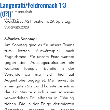
Langenalb/Feldrennach 1:3
erste.mannschaft
(0:1)
zweite.mannschaft
alte.herren
Kreisklasse A2 Pforzheim, 29. Spieltag, 
abteilung.tennis
So. 21.05.2023
6-Punkte Sonntag!
Am Sonntag ging es für unsere Teams 
zum letzten Auswärtsspiel nach 
Engelsbrand. Für unsere Erste wartete 
gegen den Aufstiegsaspiranten ein 
weiteres Topspiel, bereits in der 
Vorrunde war man sich hier auf 
Augenhöhe begegnet. Man erwischte 
einen guten Start und konnte bereits in 
der 12. Minute durch einen souverän 
verwandelten Foulelfmeter in Führung 
ziehen. Die in der Folge dezimierten 
Gastgeber machten es unserer 