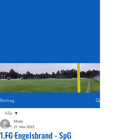
Beitrag
Alle
bbass
Alle
21. Mai 2023
1.FC Engelsbrand - SpG
verein