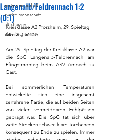
Langenalb/Feldrennach 1:2
erste.mannschaft
(0:1)
zweite.mannschaft
alte.herren
Kreisklasse A2 Pforzheim, 29. Spieltag, 
abteilung.tennis
Mo. 25.05.2026
Am 29. Spieltag der Kreisklasse A2 war 
die SpG Langenalb/Feldrennach am 
Pfingstmontag beim ASV Arnbach zu 
Gast.
Bei sommerlichen Temperaturen 
entwickelte sich eine insgesamt 
zerfahrene Partie, die auf beiden Seiten 
von vielen vermeidbaren Fehlpässen 
geprägt war. Die SpG tat sich über 
weite Strecken schwer, klare Torchancen 
konsequent zu Ende zu spielen. Immer 
wieder scheiterte man an der 