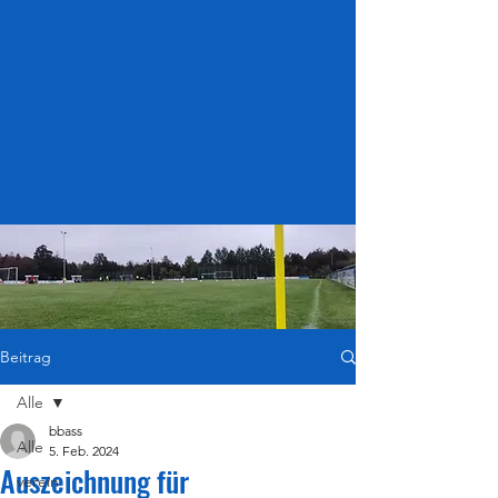
Beitrag
Alle
bbass
Alle
5. Feb. 2024
Auszeichnung für
verein