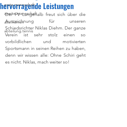
hervorragende Leistungen
erste.mannschaft
zweite.mannschaft
Der FV Langenalb freut sich über die 
Auszeichnung für unseren 
alte.herren
Schiedsrichter Niklas Diehm. Der ganze 
abteilung.tennis
Verein ist sehr stolz einen so 
vorbildlichen und motivierten 
Sportsmann in seinen Reihen zu haben, 
denn wir wissen alle: Ohne Schiri geht 
es nicht. Niklas, mach weiter so!