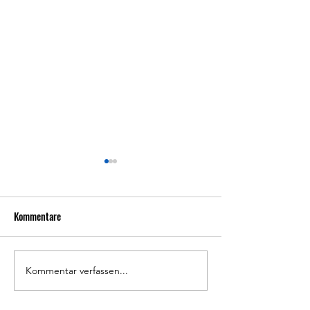
Kommentare
Rückblick FVL-Sportfest
Kommentar verfassen...
Rückblick
Generalversammlu