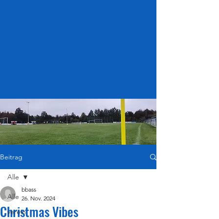
Beitrag
Alle
bbass
Alle
26. Nov. 2024
Christmas Vibes
verein