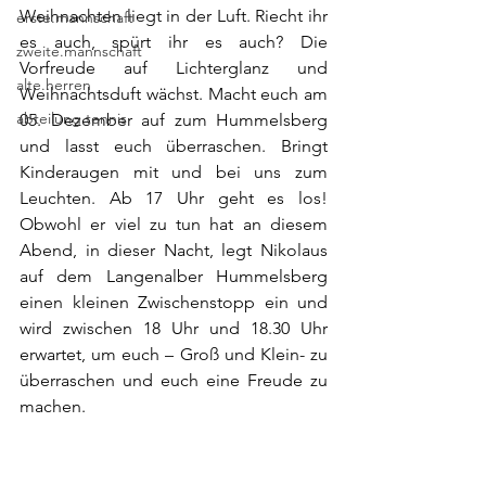
Weihnachten liegt in der Luft. Riecht ihr 
erste.mannschaft
es auch, spürt ihr es auch? Die 
zweite.mannschaft
Vorfreude auf Lichterglanz und 
alte.herren
Weihnachtsduft wächst. Macht euch am 
abteilung.tennis
05. Dezember auf zum Hummelsberg 
und lasst euch überraschen. Bringt 
Kinderaugen mit und bei uns zum 
Leuchten. Ab 17 Uhr geht es los! 
Obwohl er viel zu tun hat an diesem 
Abend, in dieser Nacht, legt Nikolaus 
auf dem Langenalber Hummelsberg 
einen kleinen Zwischenstopp ein und 
wird zwischen 18 Uhr und 18.30 Uhr 
erwartet, um euch – Groß und Klein- zu 
überraschen und euch eine Freude zu 
machen.