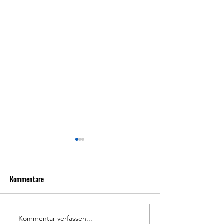
Kommentare
Rückblick FVL-Sportfest
Kommentar verfassen...
Rückblick