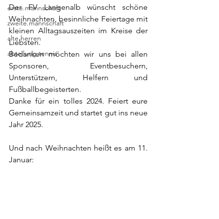
Der FV Langenalb wünscht schöne 
erste.mannschaft
Weihnachten, besinnliche Feiertage mit 
zweite.mannschaft
kleinen Alltagsauszeiten im Kreise der 
alte.herren
Liebsten.
abteilung.tennis
Bedanken möchten wir uns bei allen 
Sponsoren, Eventbesuchern, 
Unterstützern, Helfern und 
Fußballbegeisterten.
Danke für ein tolles 2024. Feiert eure 
Gemeinsamzeit und startet gut ins neue 
Jahr 2025.
Und nach Weihnachten heißt es am 11. 
Januar: