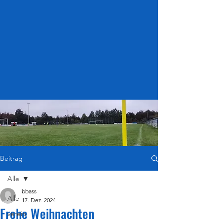
Beitrag
Alle
bbass
Alle
17. Dez. 2024
Frohe Weihnachten
verein