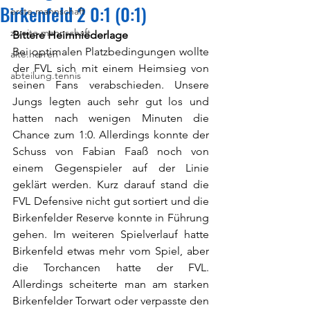
Birkenfeld 2 0:1 (0:1)
erste.mannschaft
zweite.mannschaft
Bittere Heimniederlage
Bei optimalen Platzbedingungen wollte 
alte.herren
der FVL sich mit einem Heimsieg von 
abteilung.tennis
seinen Fans verabschieden. Unsere 
Jungs legten auch sehr gut los und 
hatten nach wenigen Minuten die 
Chance zum 1:0. Allerdings konnte der 
Schuss von Fabian Faaß noch von 
einem Gegenspieler auf der Linie 
geklärt werden. Kurz darauf stand die 
FVL Defensive nicht gut sortiert und die 
Birkenfelder Reserve konnte in Führung 
gehen. Im weiteren Spielverlauf hatte 
Birkenfeld etwas mehr vom Spiel, aber 
die Torchancen hatte der FVL. 
Allerdings scheiterte man am starken 
Birkenfelder Torwart oder verpasste den 