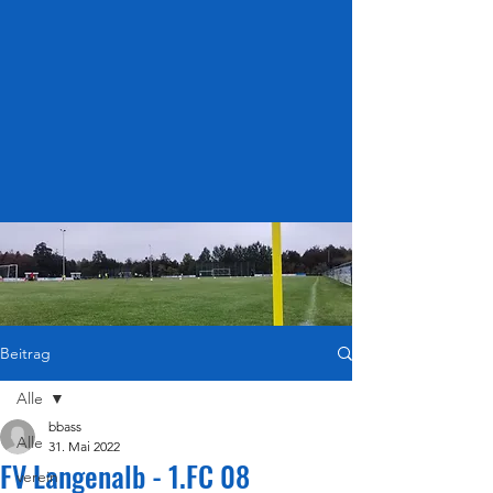
Beitrag
Alle
bbass
Alle
31. Mai 2022
FV Langenalb - 1.FC 08
verein