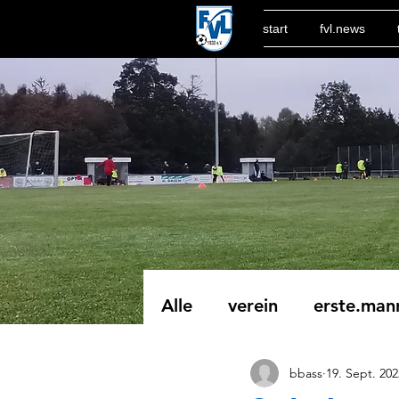
start
fvl.news
Alle
verein
erste.man
bbass
19. Sept. 202