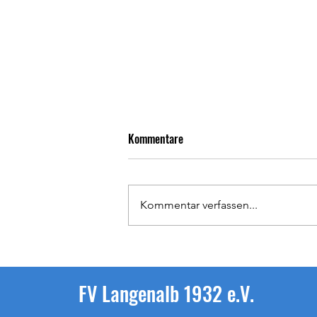
Kommentare
Kommentar verfassen...
Teamfoto Saison 2026/2027 – SpG
Feldrennach/Langenalb
FV Langenalb 1932 e.V.