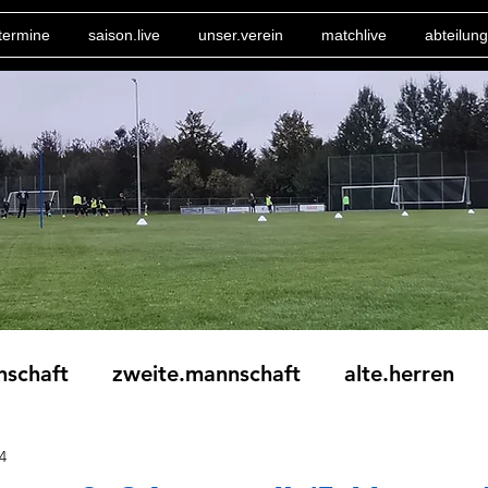
termine
saison.live
unser.verein
matchlive
abteilung
nschaft
zweite.mannschaft
alte.herren
4