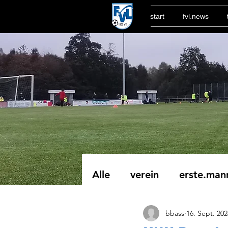
start
fvl.news
Alle
verein
erste.man
bbass
16. Sept. 202