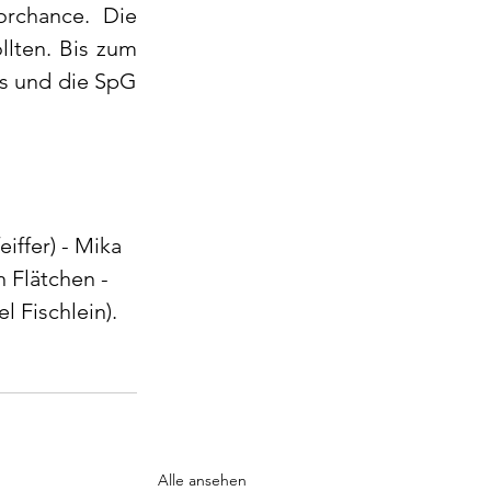
rchance. Die 
lten. Bis zum 
s und die SpG 
iffer) - Mika 
 Flätchen - 
l Fischlein).
Alle ansehen