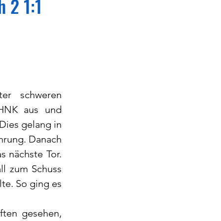
 2 1:1
r schweren 
HNK aus und 
Dies gelang in 
hrung. Danach 
 nächste Tor. 
ll zum Schuss 
te. So ging es 
ten gesehen, 