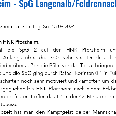
im - SpG Langenalb/Feldrennach
zheim, 5. Spieltag, So. 15.09.2024
m HNK Pforzheim.
af die SpG 2 auf den HNK Pforzheim unte
. Anfangs übte die SpG sehr viel Druck auf 
eder über außen die Bälle vor das Tor zu bringen. 
e und die SpG ging durch Rafael Korintan 0-1 in Fü
chaften noch sehr motiviert und kämpften um das
usgeglichen bis HNK Pforzheim nach einem Eckba
 perfekten Treffer, das 1-1 in der 42. Minute erziel
itpause.
lbzeit hat man den Kampfgeist beider Mannschaf