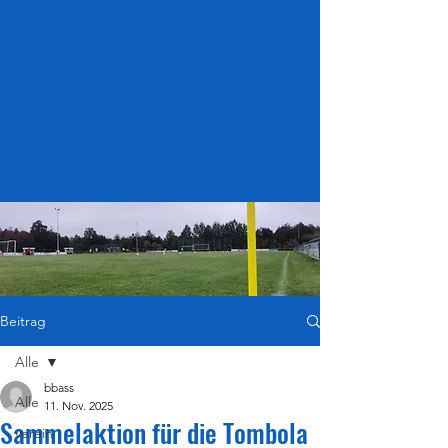
Beitrag
Alle
bbass
Alle
11. Nov. 2025
Sammelaktion für die Tombola
verein