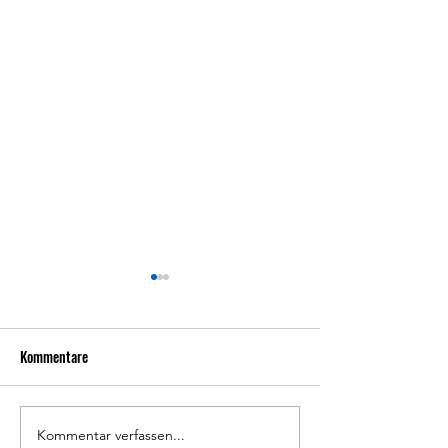
Kommentare
Rückblick FVL-Sportfest
Kommentar verfassen...
Rückblick