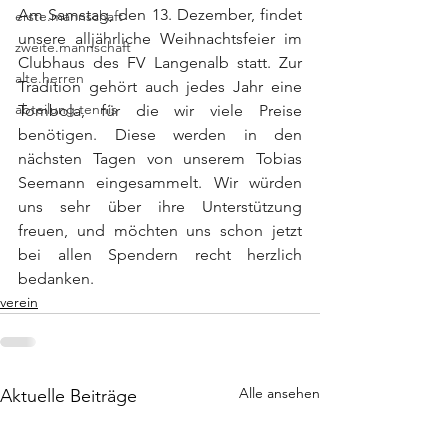
Am Samstag, den 13. Dezember, findet 
erste.mannschaft
unsere alljährliche Weihnachtsfeier im 
zweite.mannschaft
Clubhaus des FV Langenalb statt. Zur 
alte.herren
Tradition gehört auch jedes Jahr eine 
abteilung.tennis
Tombola, für die wir viele Preise 
benötigen. Diese werden in den 
nächsten Tagen von unserem Tobias 
Seemann eingesammelt. Wir würden 
uns sehr über ihre Unterstützung 
freuen, und möchten uns schon jetzt 
bei allen Spendern recht herzlich 
bedanken.
verein
Alle ansehen
Aktuelle Beiträge