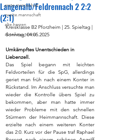
Langenalb/Feldrennach 2 2:2
erste.mannschaft
(2:1)
zweite.mannschaft
alte.herren
Kreisklasse B2 Pforzheim | 25. Spieltag | 
abteilung.tennis
Sonntag, 04.05.2025
Umkämpftes Unentschieden in 
Liebenzell.
Das Spiel begann mit leichten 
Feldvorteilen für die SpG, allerdings 
geriet man früh nach einem Konter in 
Rückstand. Im Anschluss versuchte man 
wieder die Kontrolle übers Spiel zu 
bekommen, aber man hatte immer 
wieder Probleme mit den schnellen 
Stürmern der Heimmannschaft. Diese 
erzielte nach einem weiteren Konter 
das 2:0. Kurz vor der Pause traf Raphael 
Bossert nach einem schönen Angriff 