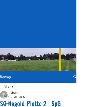
Beitrag
Alle
bbass
Alle
5. Mai 2025
SG Nagold-Platte 2 - SpG
verein