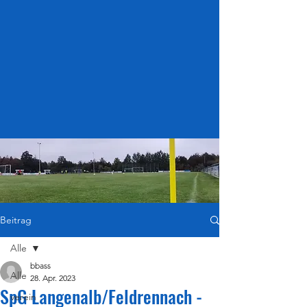
Beitrag
Alle
bbass
Alle
28. Apr. 2023
SpG Langenalb/Feldrennach -
verein