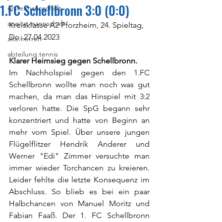
1.FC Schellbronn 3:0 (0:0)
erste.mannschaft
zweite.mannschaft
Kreisklasse A2 Pforzheim, 24. Spieltag, 
Do. 27.04.2023
alte.herren
abteilung.tennis
Klarer Heimsieg gegen Schellbronn. 
Im Nachholspiel gegen den 1.FC 
Schellbronn wollte man noch was gut 
machen, da man das Hinspiel mit 3:2 
verloren hatte. Die SpG begann sehr 
konzentriert und hatte von Beginn an 
mehr vom Spiel. Über unsere jungen 
Flügelflitzer Hendrik Anderer und 
Werner "Edi" Zimmer versuchte man 
immer wieder Torchancen zu kreieren. 
Leider fehlte die letzte Konsequenz im 
Abschluss. So blieb es bei ein paar 
Halbchancen von Manuel Moritz und 
Fabian Faaß. Der 1. FC Schellbronn 