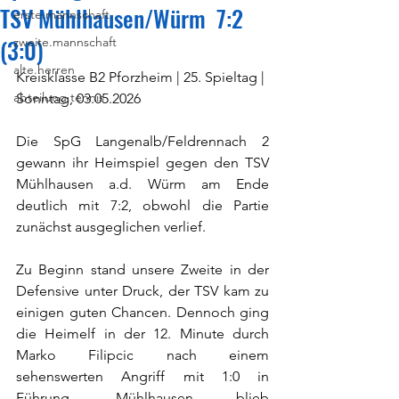
TSV Mühlhausen/Würm 7:2
erste.mannschaft
(3:0)
zweite.mannschaft
alte.herren
Kreisklasse B2 Pforzheim | 25. Spieltag | 
abteilung.tennis
Sonntag, 03
.05.2026
Die SpG Langenalb/Feldrennach 2 
gewann ihr Heimspiel gegen den TSV 
Mühlhausen a.d. Würm am Ende 
deutlich mit 7:2, obwohl die Partie 
zunächst ausgeglichen verlief.
Zu Beginn stand unsere Zweite in der 
Defensive unter Druck, der TSV kam zu 
einigen guten Chancen. Dennoch ging 
die Heimelf in der 12. Minute durch 
Marko Filipcic nach einem 
sehenswerten Angriff mit 1:0 in 
Führung. Mühlhausen blieb 