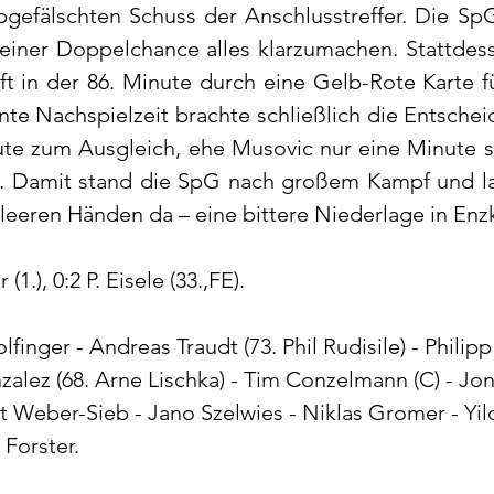
gefälschten Schuss der Anschlusstreffer. Die SpG
 einer Doppelchance alles klarzumachen. Stattdes
t in der 86. Minute durch eine Gelb-Rote Karte f
ente Nachspielzeit brachte schließlich die Entsche
nute zum Ausgleich, ehe Musovic nur eine Minute s
lte. Damit stand die SpG nach großem Kampf und l
eeren Händen da – eine bittere Niederlage in Enzk
(1.), 0:2 P. Eisele (33.,FE).
lfinger - Andreas Traudt (73. Phil Rudisile) - Philipp 
lez (68. Arne Lischka) - Tim Conzelmann (C) - Jon
t Weber-Sieb - Jano Szelwies - Niklas Gromer - Yild
 Forster.