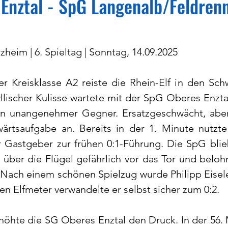
Enztal - SpG Langenalb/Feldren
zheim | 6. Spieltag | Sonntag, 14.09.2025
r Kreisklasse A2 reiste die Rhein-Elf in den Sch
dyllischer Kulisse wartete mit der SpG Oberes Enzta
 unangenehmer Gegner. Ersatzgeschwächt, aber k
ärtsaufgabe an. Bereits in der 1. Minute nutzt
 Gastgeber zur frühen 0:1-Führung. Die SpG blie
ber die Flügel gefährlich vor das Tor und belohnt
 Nach einem schönen Spielzug wurde Philipp Eisele
gen Elfmeter verwandelte er selbst sicher zum 0:2.
öhte die SG Oberes Enztal den Druck. In der 56. 