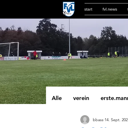
start
fvl.news
Alle
verein
erste.man
bbass
14. Sept. 202