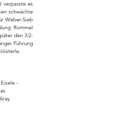
 verpasste es 
sen schwächte 
ür Weber-Sieb 
idung: Rommel 
päter den 3:2-
anger Führung 
lösterle.
Eisele - 
as 
iray 