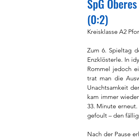
SpG Oberes 
(0:2)
Kreisklasse A2 Pfor
Zum 6. Spieltag de
Enzklösterle. In i
Rommel jedoch ein
trat man die Ausw
Unachtsamkeit der
kam immer wieder ü
33. Minute erneut.
gefoult – den fälli
Nach der Pause erh