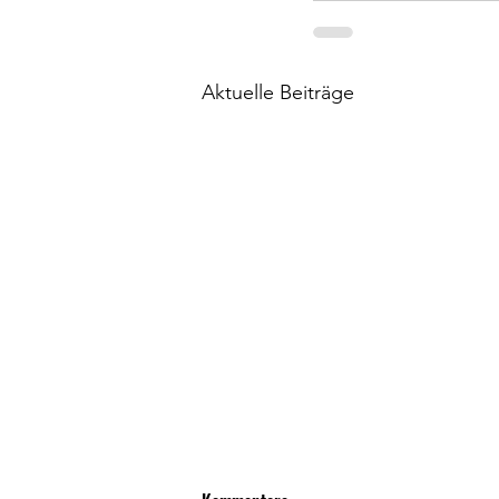
Aktuelle Beiträge
ASV Arnbach - SpG