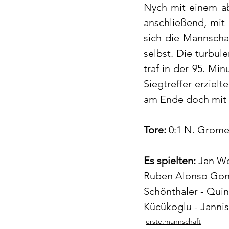
Nych mit einem ab
anschließend, mit
sich die Mannschaf
selbst. Die turbul
traf in der 95. Mi
Siegtreffer erzie
am Ende doch mit l
Tore:
 0:1 N. Gromer 
Es spielten:
 Jan Wo
Ruben Alonso Gonza
Schönthaler - Quin
Kücükoglu - Jannis
erste.mannschaft