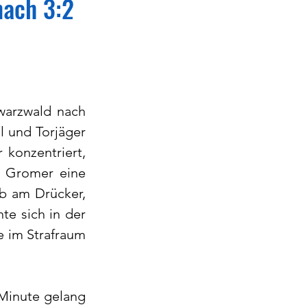
nach 3:2
warzwald nach 
l und Torjäger 
onzentriert, 
e Gromer eine 
b am Drücker, 
e sich in der 
 im Strafraum 
Minute gelang 