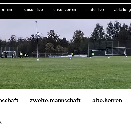
termine
saison.live
unser.verein
matchlive
abteilung
nschaft
zweite.mannschaft
alte.herren
5