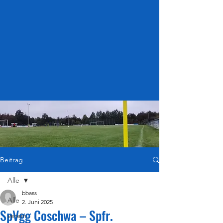
Beitrag
Alle
bbass
Alle
2. Juni 2025
SpVgg Coschwa – Spfr.
verein