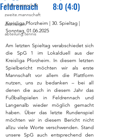
Feldrennach 8:0 (4:0)
erste.mannschaft
zweite.mannschaft
Kreisliga Pforzheim | 30. Spieltag | 
alte.herren
Sonntag, 01.06.2025
abteilung.tennis
Am letzten Spieltag verabschiedet sich 
die SpG 1 im Lokalduell aus der 
Kreisliga Pforzheim. In diesem letzten 
Spielbericht möchten wir als erste 
Mannschaft vor allem die Plattform 
nutzen, uns zu bedanken – bei all 
denen die auch in diesem Jahr das 
Fußballspielen in Feldrennach und 
Langenalb wieder möglich gemacht 
haben. Über das letzte Rundenspiel 
möchten wir in diesem Bericht nicht 
allzu viele Worte verschwenden. Stand 
unsere SpG auch entsprechend den 