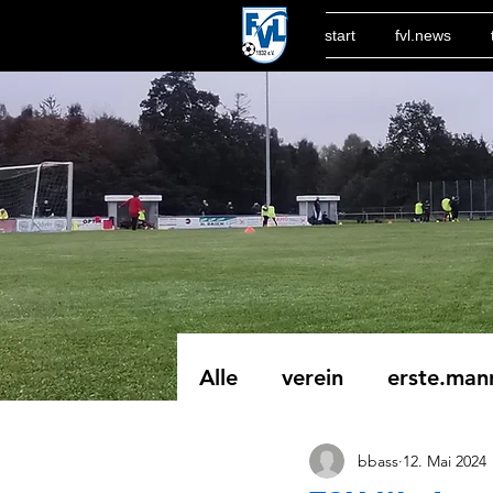
start
fvl.news
Alle
verein
erste.man
bbass
12. Mai 2024