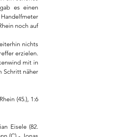
gab es einen 
Handelfmeter 
Rhein noch auf 
iterhin nichts 
ffer erzielen. 
enwind mit in 
Schritt näher 
Rhein (45.), 1:6 
n Eisele (82. 
n (C) - Jonas 