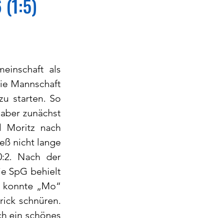
 (1:5)
inschaft als 
ie Mannschaft 
u starten. So 
aber zunächst 
 Moritz nach 
eß nicht lange 
:2. Nach der 
e SpG behielt 
e konnte „Mo“ 
ick schnüren. 
h ein schönes 