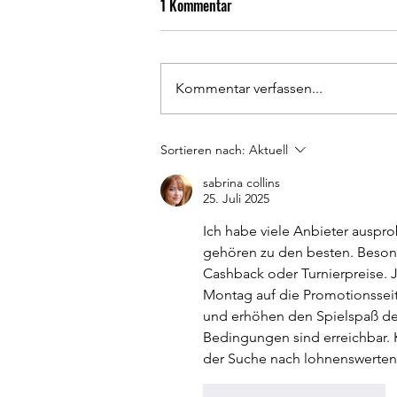
ASV Arnbach - SpG
1 Kommentar
Langenalb/Feldrennach 1:2 (0:1)
Bei sommerlichen Temperaturen
entwickelte sich eine insgesamt
Kommentar verfassen...
zerfahrene Partie, die auf beiden
Seiten von vielen vermeidbaren
Fehlpässen geprägt war. Die SpG
Sortieren nach:
Aktuell
tat sich über weite Strecken
sabrina collins
schwer, klar
25. Juli 2025
Ich habe viele Anbieter auspro
gehören zu den besten. Besonde
Cashback oder Turnierpreise. J
Montag auf die Promotionsseit
und erhöhen den Spielspaß deu
Bedingungen sind erreichbar. Ke
der Suche nach lohnenswerten B
Gefällt mir
Antworten