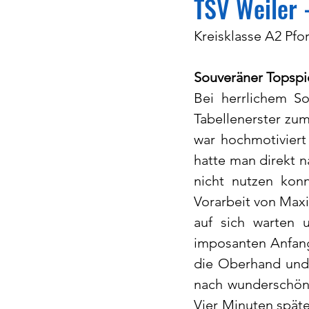
TSV Weiler 
Kreisklasse A2 Pfor
Souveräner Topspi
Bei herrlichem So
Tabellenerster zum
war hochmotiviert
hatte man direkt n
nicht nutzen kon
Vorarbeit von Maxim
auf sich warten 
imposanten Anfangs
die Oberhand und 
nach wunderschöne
Vier Minuten späte