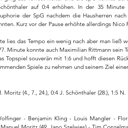
chönthaler auf 0:4 erhöhen. In der 35 Minute 
Euphorie der SpG nachdem die Hausherren nach 
onnten. Kurz vor der Pause erhöhte allerdings Nico 
fte lies das Tempo ein wenig nach aber man ließ we
77. Minute konnte auch Maximilian Rittmann sein Tre
 Topspiel souverän mit 1:6 und hofft diesen Rück
ommenden Spiele zu nehmen und seinem Ziel einen 
M. Moritz (4., 7., 24.), 0:4 J. Schönthaler (28.), 1:5 N. 
olfinger - Benjamin Kling - Louis Mangler - Floria
Manuel Moritz (49. Jano Szelwies) - Tim Conzelman