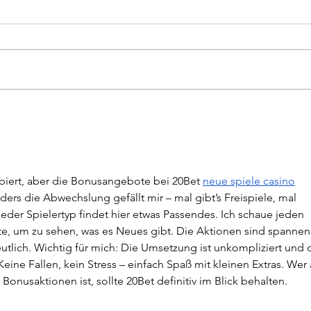
SpG Langenalb/Feldrennach - 1.FC
VfB P
Schellbronn 1:0 (0:0)
Lange
Am 23. Spieltag empfing die SpG
Zum L
Langenalb/Feldrennach den
Elf z
Tabellenvierten aus Schellbronn
Pfinz
am heimischen Hummelsberg.
bedin
Die Mannschaft von Trainer
Führu
Gerken ist bekannt für ihre
Parti
unangenehme Spielweise – ent
ohne 
biert, aber die Bonusangebote bei 20Bet 
neue spiele casino
rs die Abwechslung gefällt mir – mal gibt’s Freispiele, mal 
eder Spielertyp findet hier etwas Passendes. Ich schaue jeden 
e, um zu sehen, was es Neues gibt. Die Aktionen sind spannen
tlich. Wichtig für mich: Die Umsetzung ist unkompliziert und d
ine Fallen, kein Stress – einfach Spaß mit kleinen Extras. Wer 
onusaktionen ist, sollte 20Bet definitiv im Blick behalten.