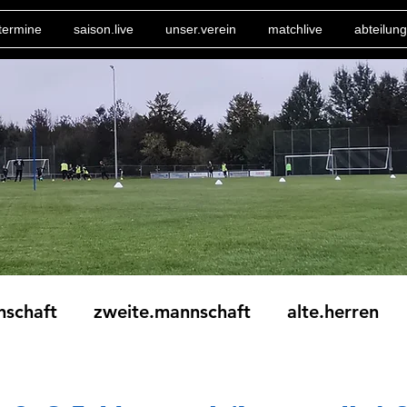
termine
saison.live
unser.verein
matchlive
abteilung
nschaft
zweite.mannschaft
alte.herren