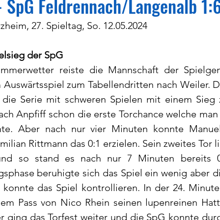
- SpG Feldrennach/Langenalb 1:6
zheim, 27. Spieltag, So. 12.05.2024
elsieg der SpG
mmerwetter reiste die Mannschaft der Spielgeme
 Auswärtsspiel zum Tabellendritten nach Weiler. D
 die Serie mit schweren Spielen mit einem Sieg z
ach Anpfiff schon die erste Torchance welche man 
nte. Aber nach nur vier Minuten konnte Manuel
ilian Rittmann das 0:1 erzielen. Sein zweites Tor li
und so stand es nach nur 7 Minuten bereits 0
phase beruhigte sich das Spiel ein wenig aber di
konnte das Spiel kontrollieren. In der 24. Minut
m Pass von Nico Rhein seinen lupenreinen Hattr
r ging das Torfest weiter und die SpG konnte durc