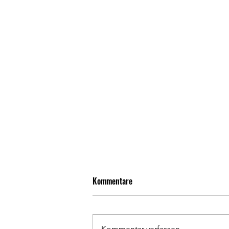
ASV Arnbach - SpG
Kommentare
Langenalb/Feldrennach 1:2 (0:1)
Bei sommerlichen Temperaturen
entwickelte sich eine insgesamt
Kommentar verfassen...