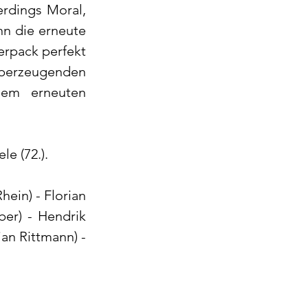
rdings Moral, 
nn die erneute 
rpack perfekt 
berzeugenden 
em erneuten 
ele (72.).
ein) - Florian 
er) - Hendrik 
an Rittmann) - 