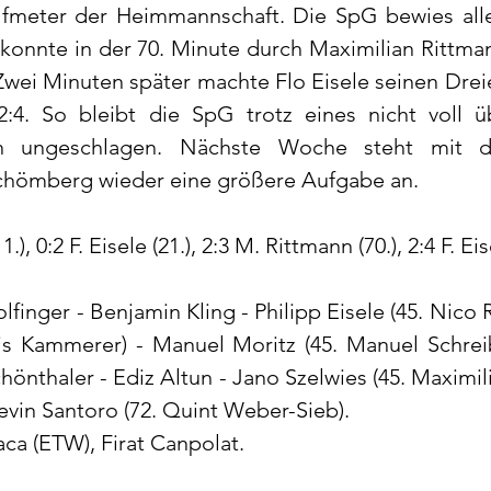
fmeter der Heimmannschaft. Die SpG bewies alle
d konnte in der 70. Minute durch Maximilian Rittma
Zwei Minuten später machte Flo Eisele seinen Dreie
:4. So bleibt die SpG trotz eines nicht voll ü
hin ungeschlagen. Nächste Woche steht mit d
Schömberg wieder eine größere Aufgabe an.
11.), 0:2 F. Eisele (21.), 2:3 M. Rittmann (70.), 2:4 F. Eis
lfinger - Benjamin Kling - Philipp Eisele (45. Nico Rh
uis Kammerer) - Manuel Moritz (45. Manuel Schreib
önthaler - Ediz Altun - Jano Szelwies (45. Maximili
evin Santoro (72. Quint Weber-Sieb).
aca (ETW), Firat Canpolat.