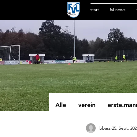
start
fvl.news
Alle
verein
erste.man
bbass
25. Sept. 202