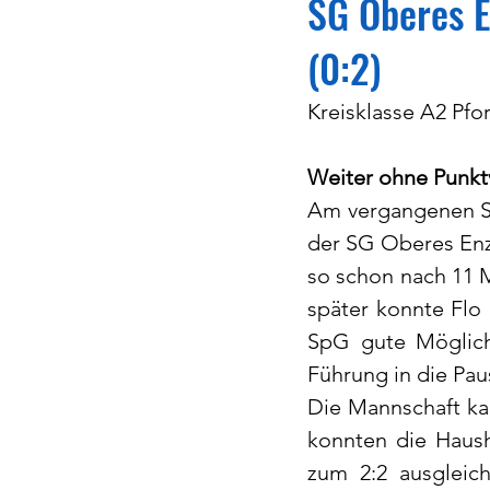
SG Oberes E
(0:2)
Kreisklasse A2 Pfor
Weiter ohne Punktv
Am vergangenen So
der SG Oberes Enz
so schon nach 11 M
später konnte Flo
SpG gute Möglich
Führung in die Pau
Die Mannschaft kam
konnten die Haush
zum 2:2 ausgleic