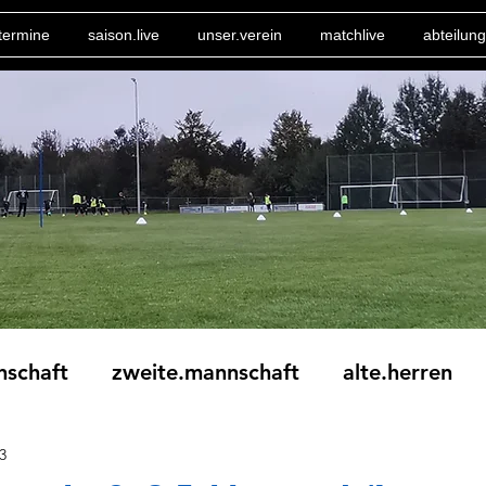
termine
saison.live
unser.verein
matchlive
abteilung
nschaft
zweite.mannschaft
alte.herren
3