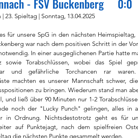
rennach - FSV Buckenberg 0:0
 | 23. Spieltag | Sonntag, 13.04.2025
s für unsere SpG in den nächsten Heimspieltag,
ckenberg war nach dem positiven Schritt in der Vo
notwendig. In einer ausgeglichenen Partie hatte ma
tz sowie Torabschlüssen, wobei das Spiel gep
war und gefährliche Torchancen rar waren.
ste machten es unserer Mannschaft schwer, die 
sspositionen zu bringen. Wiederum stand man abe
il, und ließ über 90 Minuten nur 1-2 Torabschlüsse
e noch der "Lucky Punch" gelingen, alles in al
er in Ordnung. Nichtsdestotrotz geht es für u
eiter auf Punktejagt, nach dem spielfreien Ost
eltag die nächsten Punkte gesammelt werden.