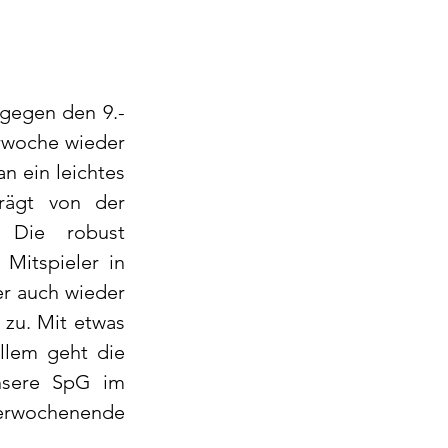
 gegen den 9.-
rwoche wieder 
n ein leichtes 
rägt von der 
 Die robust 
Mitspieler in 
r auch wieder 
 zu. Mit etwas 
lem geht die 
nsere SpG im 
erwochenende 