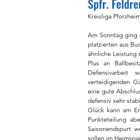
Spfr. Feld
Kreisliga Pforzheim
Am Sonntag ging e
platzierten aus Bu
ähnliche Leistung 
Plus an Ballbesi
Defensivarbeit 
verteidigenden Gä
eine gute Abschlu
defensiv sehr stab
Glück kann am End
Punkteteilung ab
Saisonendspurt w
sollen im Heimspi