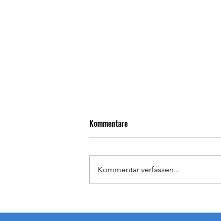
ASV Arnbach - SpG
Kommentare
Langenalb/Feldrennach 1:2 (0:1)
Bei sommerlichen Temperaturen
entwickelte sich eine insgesamt
Kommentar verfassen...
zerfahrene Partie, die auf beiden
Seiten von vielen vermeidbaren
Fehlpässen geprägt war. Die SpG
tat sich über weite Strecken