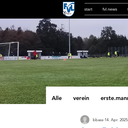
start
fvl.news
Alle
verein
erste.man
bbass
14. Apr. 2025