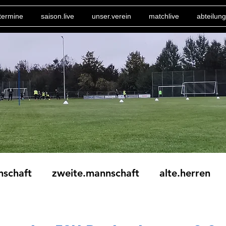
termine
saison.live
unser.verein
matchlive
abteilung
nschaft
zweite.mannschaft
alte.herren