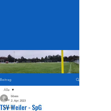
Beitrag
Alle
bbass
Alle
2. Apr. 2023
TSV Weiler - SpG
verein