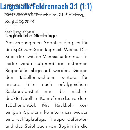
Langenalb/Feldrennach 3:1 (1:1)
erste.mannschaft
zweite.mannschaft
Kreisklasse A2 Pforzheim, 21. Spieltag, 
So. 02.04.2023
alte.herren
abteilung.tennis
Unglückliche Niederlage
Am vergangenen Sonntag ging es für 
die SpG zum Spieltag nach Weiler. Das 
Spiel der zweiten Mannschaften musste 
leider vorab aufgrund der extremen 
Regenfälle abgesagt werden. Gegen 
den Tabellennachbarn wartete für 
unsere Erste nach erfolgreichem 
Rückrundenstart nun das nächste 
direkte Duell im Kampf um das vordere 
Tabellendrittel. Mit Rückkehr von 
einigen Spielern konnte man wieder 
eine schlagkräftige Truppe aufbieten 
und das Spiel auch von Beginn in die 